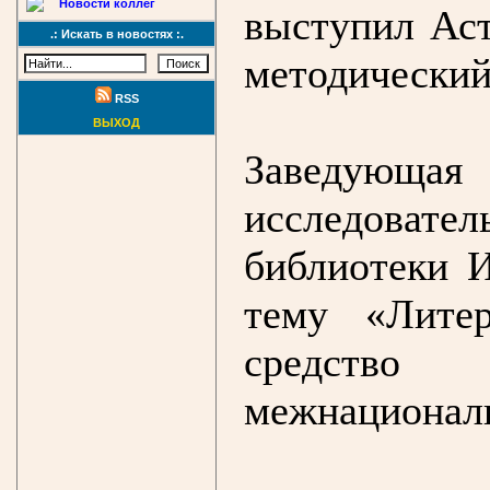
Новости коллег
выступил Аст
.: Искать в новостях :.
методический
RSS
ВЫХОД
Заведующ
исследовател
библиотеки 
тему «Лите
средство
межнационал