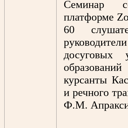
Семинар с
платформе Zo
60 слушат
руководител
досуговых 
образовани
курсанты Кас
и речного тр
Ф.М. Апракси