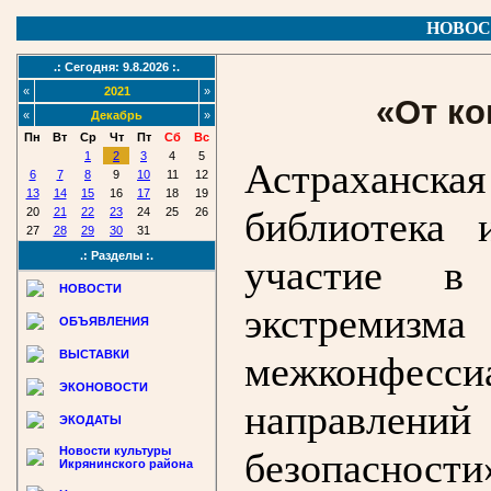
НОВОС
.: Сегодня: 9.8.2026 :.
«
2021
»
«От ко
«
Декабрь
»
Пн
Вт
Ср
Чт
Пт
Сб
Вс
1
2
3
4
5
Астраханс
6
7
8
9
10
11
12
13
14
15
16
17
18
19
библиотека 
20
21
22
23
24
25
26
27
28
29
30
31
.: Разделы :.
участие в 
НОВОСТИ
экстремизма
ОБЪЯВЛЕНИЯ
ВЫСТАВКИ
межконфесси
ЭКОНОВОСТИ
направлений
ЭКОДАТЫ
Новости культуры
безопасност
Икрянинского района