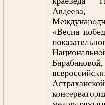
краеведа Т
Авдеева,
Международ
«Весна побед
показател
Национал
Барабановой
всероссийс
Астрахан
консерватори
междунаро