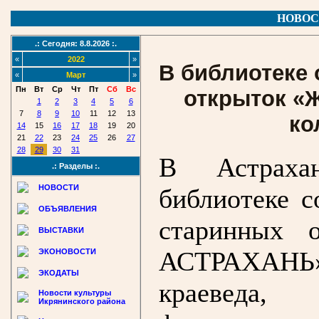
НОВОС
.: Сегодня: 8.8.2026 :.
«
2022
»
В библиотеке
«
Март
»
Пн
Вт
Ср
Чт
Пт
Сб
Вс
открыток «
1
2
3
4
5
6
7
8
9
10
11
12
13
ко
14
15
16
17
18
19
20
21
22
23
24
25
26
27
28
29
30
31
В Астрахан
.: Разделы :.
НОВОСТИ
библиотеке с
ОБЪЯВЛЕНИЯ
старинных
ВЫСТАВКИ
АСТРАХАНЬ» 
ЭКОНОВОСТИ
ЭКОДАТЫ
краеведа, 
Новости культуры
Икрянинского района