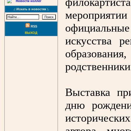
филокарти
Новости коллег
.: Искать в новостях :.
мероприя
официальные
RSS
ВЫХОД
искусства р
образования
родственники
Выставка пр
дню рождени
историческ
автора мно