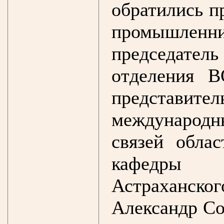
обратились п
промышленн
председател
отделения 
представ
международ
связей обла
кафедры 
Астраханс
Александр Со