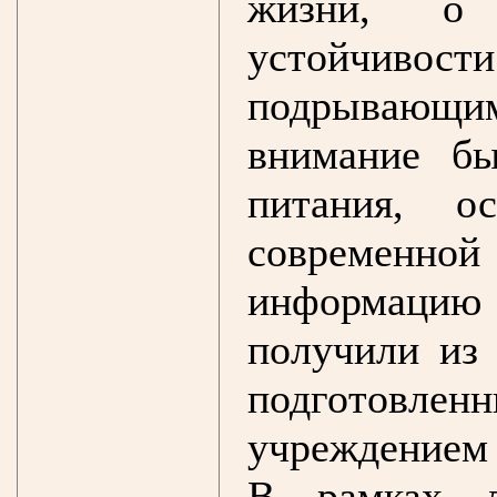
жизни, о 
устойчивос
подрывающ
внимание бы
питания, о
современной
информацию
получили из 
подготов
учреждением 
В рамках л