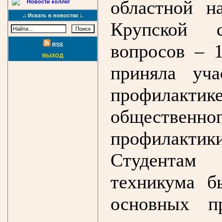
областной н
Новости коллег
.: Искать в новостях :.
Крупской с
вопросов – 
RSS
ВЫХОД
приняла уч
профилакт
общественно
профилактик
Студентам 
техникума б
основных п