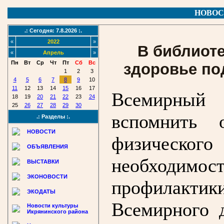
НОВОС
.: Сегодня: 7.8.2026 :.
«
2022
»
В библиот
«
Апрель
»
Пн
Вт
Ср
Чт
Пт
Сб
Вс
здоровье по
1
2
3
4
5
6
7
8
9
10
11
12
13
14
15
16
17
Всемирный 
18
19
20
21
22
23
24
25
26
27
28
29
30
вспомнить 
.: Разделы :.
НОВОСТИ
физическо
ОБЪЯВЛЕНИЯ
необходим
ВЫСТАВКИ
ЭКОНОВОСТИ
профилакти
ЭКОДАТЫ
Всемирного 
Новости культуры
Икрянинского района