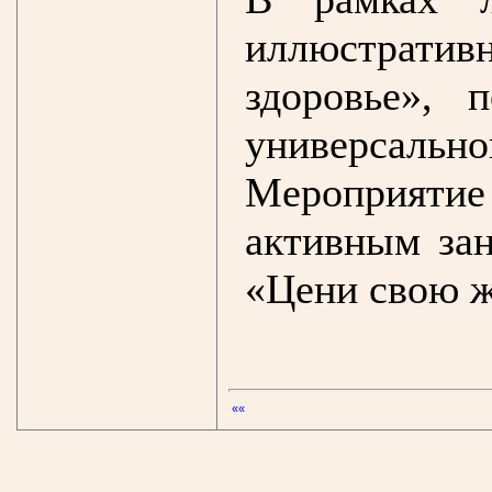
иллюстратив
здоровье», 
универсал
Мероприяти
активным за
«Цени свою ж
««