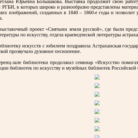
тлана Юрьевна Большакова. Выставка продолжит свою работу 
 РГБИ, в которых широко и разнообразно представлены матери
ших изображений, созданных в 1840 – 1860-е годы и позволит 
а.
выставочный проект «Святыни земли русской», где были предс
ературы по искусству, отдела краеведческой литературы астрах
блиотеку искусств с юбилеем поздравила Астраханская госуда
кой прозвучало духовное песнопение.
енц-зале библиотеки продолжил семинар «Искусство помогать
екции библиотек по искусству и музейных библиотек Российской