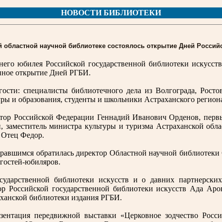
НОВОСТИ БИБЛИОТЕКИ
й областной научной библиотеке состоялось открытие Дней Россий
него юбилея Российской государственной библиотеки искусств
нное открытие Дней РГБИ.
гости: специалисты библиотечного дела из Волгограда, Росто
ры и образования, студенты и школьники Астраханского регион
атор Российской Федерации Геннадий Иванович Орденов, перв
 заместитель министра культуры и туризма Астраханской обла
 Отец Федор.
равшимся обратилась директор Областной научной библиотеки 
 гостей-юбиляров.
осударственной библиотеки искусств и о давних партнерски
тор Российской государственной библиотеки искусств Ада Ар
аханской библиотеки издания РГБИ.
езентация передвижной выставки «Церковное зодчество Росс