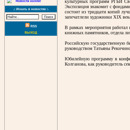
культурных программ РГБИ Све
Новости коллег
Экспозиция знакомит с фондами
.: Искать в новостях :.
состоит из тридцати копий луч
запечатлели художники XIX век
RSS
В рамках мероприятия работал 
книжных памятников, отдела лит
ВЫХОД
Российскую государственную би
руководством Татьяны Рекичинс
Юбилейную программу в конфер
Колганова, как руководитель с