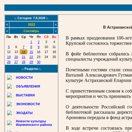
.: Сегодня: 7.8.2026 :.
«
2022
»
В Астраханско
«
Сентябрь
»
Пн
Вт
Ср
Чт
Пт
Сб
Вс
В рамках празднования 100-лет
1
2
3
4
Крупской состоялось торжестве
5
6
7
8
9
10
11
12
13
14
15
16
17
18
В фойе библиотеки собрались 
19
20
21
22
23
24
25
специалисты учреждений культу
26
27
28
29
30
.: Разделы :.
Почетными гостями стали: сен
Виталий Александрович Гутман,
НОВОСТИ
культуре Астраханской Епархии
ОБЪЯВЛЕНИЯ
С приветственным словом к соб
ВЫСТАВКИ
мероприятия и честь принимать
ЭКОНОВОСТИ
О деятельности Российской г
библиотекой рассказала дирек
ЭКОДАТЫ
Ароновна передала в фонд астр
Новости культуры
Икрянинского района
В ходе встречи состоялась пр