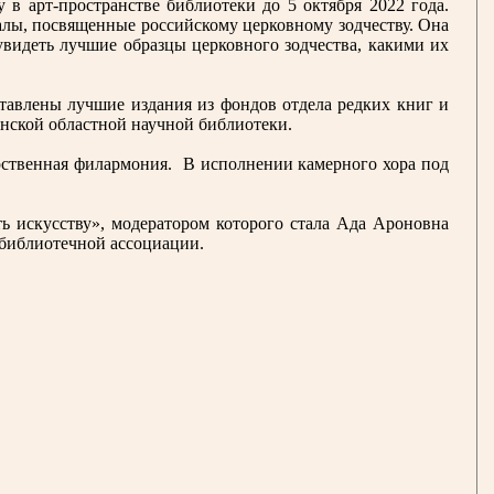
в арт-пространстве библиотеки до 5 октября 2022 года.
алы, посвященные российскому церковному зодчеству. Она
увидеть лучшие образцы церковного зодчества, какими их
тавлены лучшие издания из фондов отдела редких книг и
анской областной научной библиотеки.
рственная филармония. В исполнении камерного хора под
 искусству», модератором которого стала Ада Ароновна
 библиотечной ассоциации.