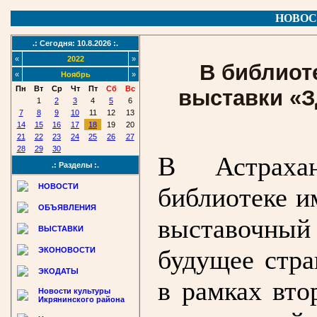
НОВОС
.: Сегодня: 10.8.2026 :.
«
2022
»
В библиот
«
Ноябрь
»
Пн
Вт
Ср
Чт
Пт
Сб
Вс
выставки «З
1
2
3
4
5
6
7
8
9
10
11
12
13
14
15
16
17
18
19
20
21
22
23
24
25
26
27
28
29
30
В Астрахан
.: Разделы :.
НОВОСТИ
библиотеке и
ОБЪЯВЛЕНИЯ
выставочный 
ВЫСТАВКИ
будущее стр
ЭКОНОВОСТИ
ЭКОДАТЫ
в рамках вто
Новости культуры
Икрянинского района