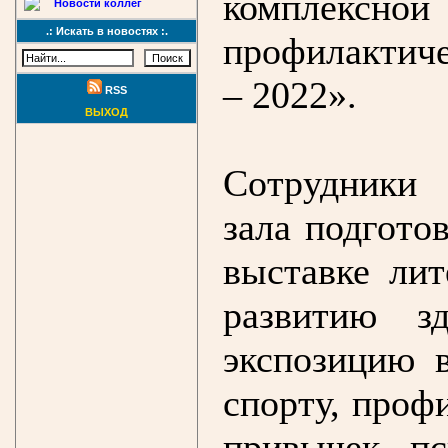
комплек
Новости коллег
.: Искать в новостях :.
профилактич
– 2022».
RSS
ВЫХОД
Сотрудники 
зала подгото
выставке ли
развитию з
экспозицию 
спорту, проф
привычек, пс