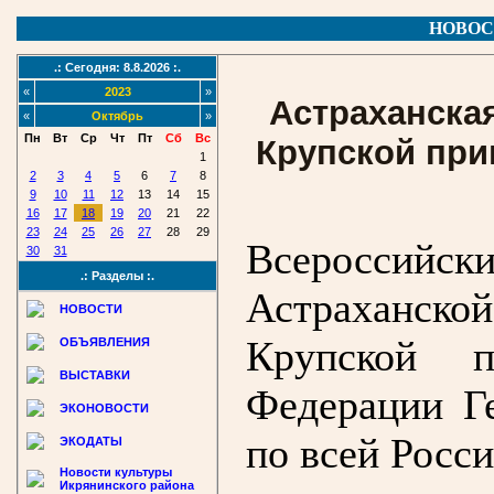
НОВОС
.: Сегодня: 8.8.2026 :.
«
2023
»
Астраханская
«
Октябрь
»
Пн
Вт
Ср
Чт
Пт
Сб
Вс
Крупской при
1
2
3
4
5
6
7
8
9
10
11
12
13
14
15
16
17
18
19
20
21
22
23
24
25
26
27
28
29
Всероссийск
30
31
.: Разделы :.
Астраханской
НОВОСТИ
Крупской п
ОБЪЯВЛЕНИЯ
ВЫСТАВКИ
Федерации Г
ЭКОНОВОСТИ
по всей Росси
ЭКОДАТЫ
Новости культуры
Икрянинского района