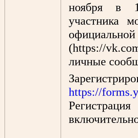
ноября в 14
участника м
официал
(https://vk.c
личные сообщ
Зарегистри
https://forms
Регистраци
включительно