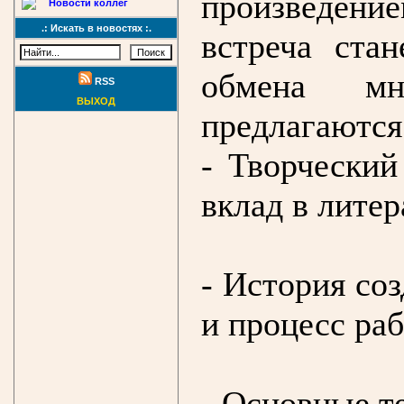
произведени
Новости коллег
.: Искать в новостях :.
встреча ста
обмена мн
RSS
ВЫХОД
предлагаются
- Творческий
вклад в литер
- История со
и процесс ра
- Основные те