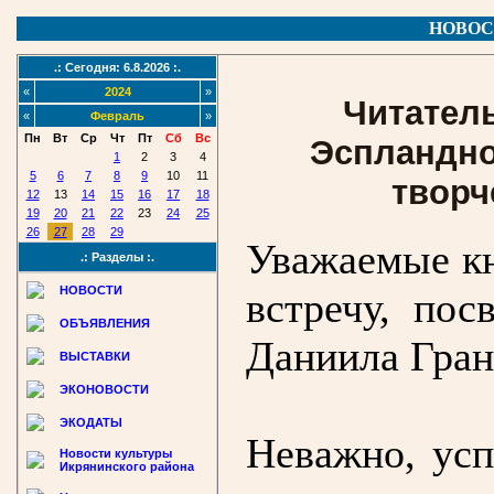
НОВОС
.: Сегодня: 6.8.2026 :.
«
2024
»
Читатель
«
Февраль
»
Пн
Вт
Ср
Чт
Пт
Сб
Вс
Эспландно
1
2
3
4
5
6
7
8
9
10
11
творч
12
13
14
15
16
17
18
19
20
21
22
23
24
25
26
27
28
29
Уважаемые к
.: Разделы :.
НОВОСТИ
встречу, по
ОБЪЯВЛЕНИЯ
Даниила Гран
ВЫСТАВКИ
ЭКОНОВОСТИ
ЭКОДАТЫ
Неважно, усп
Новости культуры
Икрянинского района