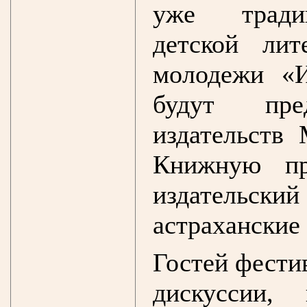
уже традиц
детской ли
молодежи «И
будут пре
издательств
Книжную пр
издательс
астраханские
Гостей фести
дискуссии,