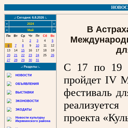
НОВОС
.: Сегодня: 6.8.2026 :.
«
2024
»
В Астрах
«
Май
»
Пн
Вт
Ср
Чт
Пт
Сб
Вс
Международ
1
2
3
4
5
6
7
8
9
10
11
12
дл
13
14
15
16
17
18
19
20
21
22
23
24
25
26
27
28
29
30
31
С 17 по 19 
.: Разделы :.
НОВОСТИ
пройдет I
V
М
ОБЪЯВЛЕНИЯ
фестиваль дл
ВЫСТАВКИ
реализуетс
ЭКОНОВОСТИ
ЭКОДАТЫ
проекта «Кул
Новости культуры
Икрянинского района