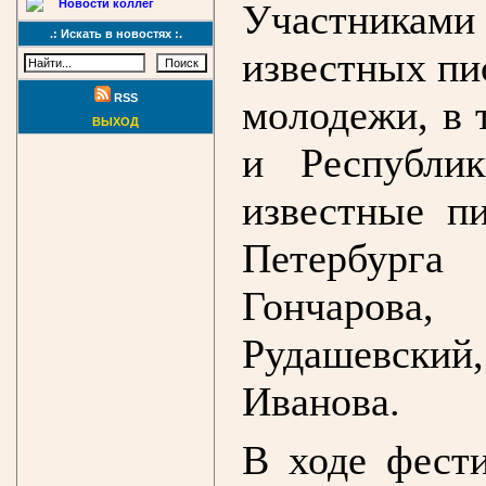
Участниками
Новости коллег
.: Искать в новостях :.
известных пи
RSS
молодежи, в 
ВЫХОД
и Республи
известные п
Петербур
Гончарова,
Рудашевски
Иванова.
В ходе фести