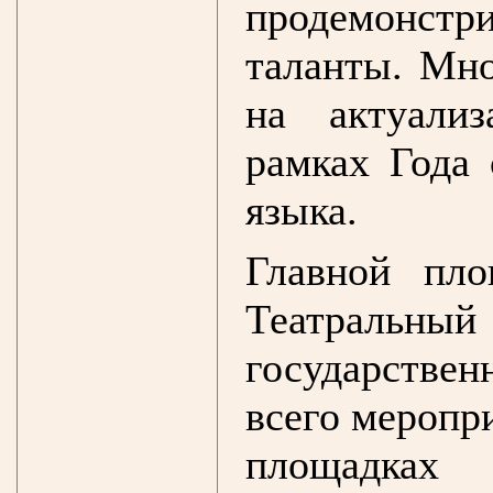
продемонстр
таланты. Мн
на актуали
рамках Года 
языка.
Главной пло
Театральн
государствен
всего меропр
площадка