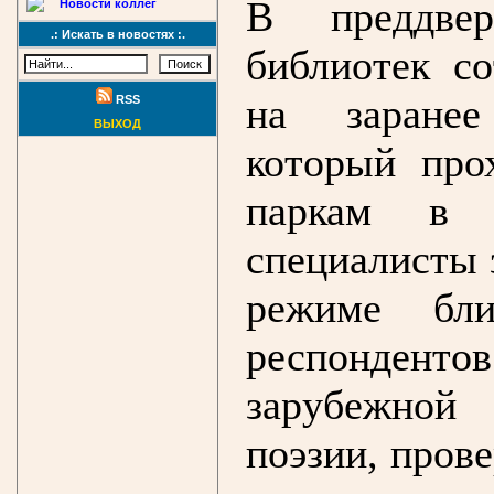
В преддвер
Новости коллег
.: Искать в новостях :.
библиотек с
на заранее
RSS
ВЫХОД
который про
паркам в 
специалисты 
режиме бли
респонденто
зарубежной
поэзии, пров