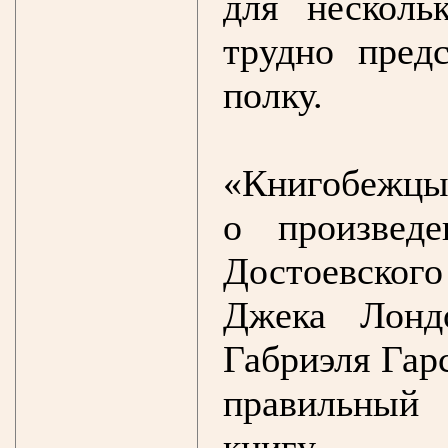
для несколь
трудно пре
полку.
«Книгобежцы
о произвед
Достоевског
Джека Лонд
Габриэля Гар
правильный
книгу.