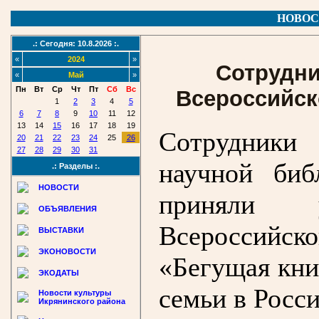
НОВОС
.: Сегодня: 10.8.2026 :.
«
2024
»
Сотрудни
«
Май
»
Пн
Вт
Ср
Чт
Пт
Сб
Вс
Всероссийск
1
2
3
4
5
6
7
8
9
10
11
12
13
14
15
16
17
18
19
Сотрудники
20
21
22
23
24
25
26
27
28
29
30
31
научной биб
.: Разделы :.
НОВОСТИ
приняли 
ОБЪЯВЛЕНИЯ
Всероссийс
ВЫСТАВКИ
ЭКОНОВОСТИ
«Бегущая кни
ЭКОДАТЫ
семьи в Росси
Новости культуры
Икрянинского района