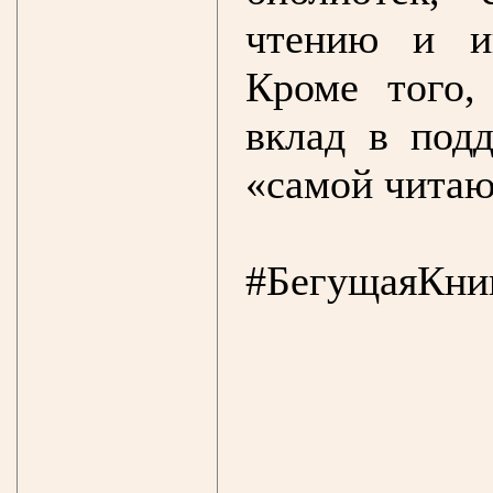
чтению и ин
Кроме того,
вклад в под
«самой читаю
#БегущаяКни