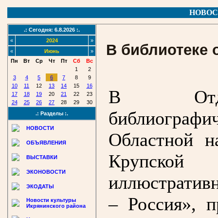
НОВОС
.: Сегодня: 6.8.2026 :.
«
2024
»
В библиотеке 
«
Июнь
»
Пн
Вт
Ср
Чт
Пт
Сб
Вс
1
2
3
4
5
6
7
8
9
10
11
12
13
14
15
16
В Отдел
17
18
19
20
21
22
23
24
25
26
27
28
29
30
библиогра
.: Разделы :.
НОВОСТИ
Областной н
ОБЪЯВЛЕНИЯ
Крупской
ВЫСТАВКИ
ЭКОНОВОСТИ
иллюстратив
ЭКОДАТЫ
– Россия», 
Новости культуры
Икрянинского района