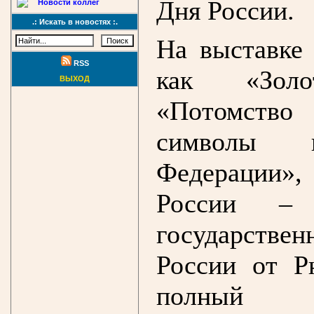
Дня России.
Новости коллег
.: Искать в новостях :.
На выставке 
RSS
как «Золо
ВЫХОД
«Потомство 
символы 
Федерации»
России – 
государстве
России от Р
полный 