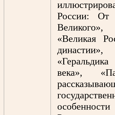
иллюстриров
России: От
Великого»,
«Великая Ро
династии»,
«Геральдика
века», «П
рассказывающ
государст
особенност