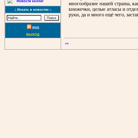
Новости коллег
многообразие нашей страны, ка
книжечки, целые атласы и отде
.: Искать в новостях :.
руки, да и много ещё чего, заст
RSS
ВЫХОД
««