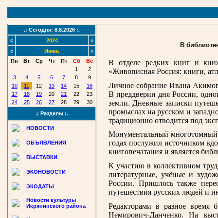
.: Сегодня: 8.8.2026 :.
«
2024
»
В библиоте
«
Июнь
»
Пн
Вт
Ср
Чт
Пт
Сб
Вс
В отделе редких книг и книж
1
2
«Живописная Россия: книги, атл
3
4
5
6
7
8
9
Личное собрание Ивана Акимови
10
11
12
13
14
15
16
В преддверии дня России, одно
17
18
19
20
21
22
23
земли. Дневные записки путеше
24
25
26
27
28
29
30
промыслах на русском и западн
.: Разделы :.
традиционно отводится под экс
НОВОСТИ
Монументальный многотомный 
годах послужил источником вдох
ОБЪЯВЛЕНИЯ
книгопечатания и является биб
ВЫСТАВКИ
К участию в коллективном труд
ЭКОНОВОСТИ
литературные, учёные и худож
России. Пришлось также перес
ЭКОДАТЫ
путешествия русских людей и ин
Новости культуры
Редакторами в разное время б
Икрянинского района
Немирович-Данченко. На выс