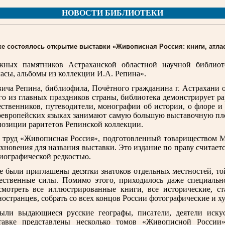
НОВОСТИ БИБЛИОТЕКИ
ке состоялось открытие выставки «Живописная Россия: книги, атла
ных памятников Астраханской областной научной библиоте
асы, альбомы из коллекции И.А. Репина».
ча Репина, библиофила, Почётного гражданина г. Астрахани о
го из главных праздников страны, библиотека демонстрирует р
ственников, путеводители, монографии об истории, о флоре и 
оевропейских языках занимают самую большую выставочную пло
позиции раритетов Репинской коллекции.
труд «Живописная Россия», подготовленный товариществом М
новения для названия выставки. Это издание по праву считает
лиографической редкостью.
е были приглашены десятки знатоков отдельных местностей, т
ественные силы. Помимо этого, приходилось даже специальн
мотреть все иллюстрированные книги, все исторические, ста
остранцев, собрать со всех концов России фотографические и 
ыли выдающиеся русские географы, писатели, деятели искус
тавке представлены несколько томов «Живописной России»