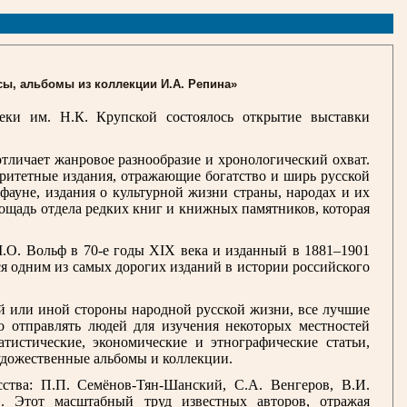
сы, альбомы из коллекции И.А. Репина»
ки им. Н.К. Крупской состоялось открытие выставки
тличает жанровое разнообразие и хронологический охват.
аритетные издания, отражающие богатство и ширь русской
фауне, издания о культурной жизни страны, народах и их
щадь отдела редких книг и книжных памятников, которая
.О. Вольф в 70-е годы
XIX
века и изданный в 1881–1901
ся одним из самых дорогих изданий в истории российского
ой или иной стороны народной русской жизни, все лучшие
о отправлять людей для изучения некоторых местностей
тистические, экономические и этнографические статьи,
художественные альбомы и коллекции.
ства: П.П. Семёнов-Тян-Шанский, С.А. Венгеров, В.И.
. Этот масштабный труд известных авторов, отражая