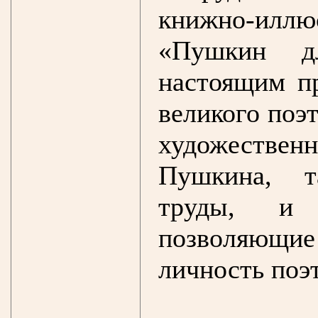
книжно-ил
«Пушкин дл
настоящим п
великого поэ
художестве
Пушкина, т
труды, и б
позволяющи
личность поэт