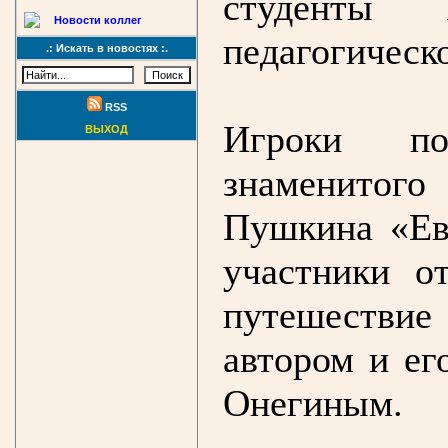
студенты А
Новости коллег
педагогическ
.: Искать в новостях :.
RSS
Игроки по
ВЫХОД
знаменитог
Пушкина «Ев
участники о
путешествие
автором и ег
Онегиным.