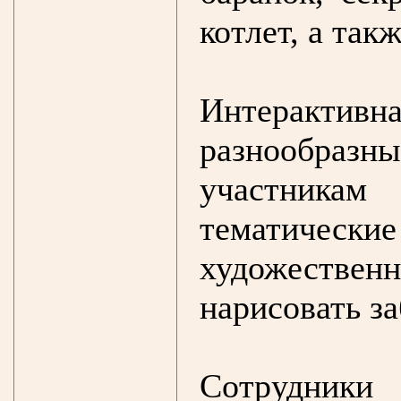
котлет, а так
Интерактив
разнообраз
участника
тематиче
художестве
нарисовать з
Сотрудники