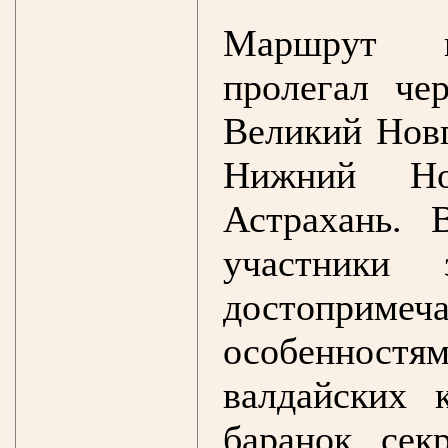
Маршрут ви
пролегал че
Великий Новг
Нижний Но
Астрахань. 
участники 
достопримеч
особеннос
валдайских 
баранок, сек