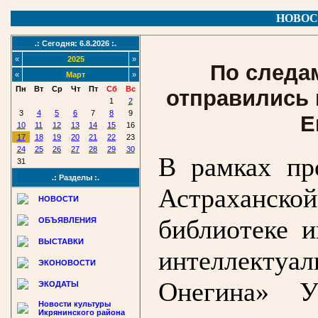
НОВОС
.: Сегодня: 6.8.2026 :.
«
2025
»
По следам
«
Март
»
Пн
Вт
Ср
Чт
Пт
Сб
Вс
отправились 
1
2
3
4
5
6
7
8
9
Е
10
11
12
13
14
15
16
17
18
19
20
21
22
23
24
25
26
27
28
29
30
В рамках пр
31
.: Разделы :.
Астраханс
НОВОСТИ
библиотеке и
ОБЪЯВЛЕНИЯ
ВЫСТАВКИ
интеллекту
ЭКОНОВОСТИ
Онегина» У
ЭКОДАТЫ
Новости культуры
Икрянинского района