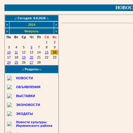
НОВОС
.: Сегодня: 8.8.2026 :.
«
2014
»
«
Февраль
»
Пн
Вт
Ср
Чт
Пт
Сб
Вс
1
2
3
4
5
6
7
8
9
10
11
12
13
14
15
16
17
18
19
20
21
22
23
24
25
26
27
28
.: Разделы :.
НОВОСТИ
ОБЪЯВЛЕНИЯ
ВЫСТАВКИ
ЭКОНОВОСТИ
ЭКОДАТЫ
Новости культуры
Икрянинского района