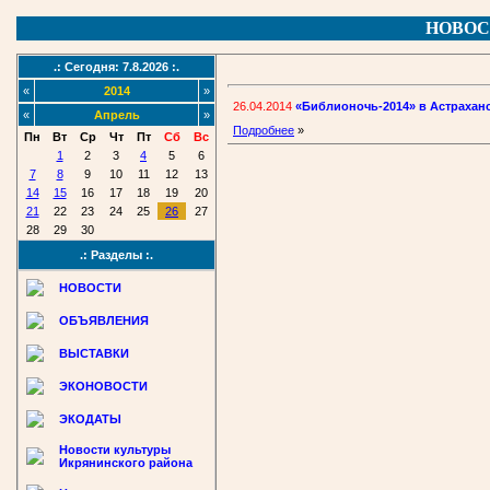
НОВОС
.: Сегодня: 7.8.2026 :.
«
2014
»
26.04.2014
«Библионочь-2014» в Астраханс
«
Апрель
»
Подробнее
»
Пн
Вт
Ср
Чт
Пт
Сб
Вс
1
2
3
4
5
6
7
8
9
10
11
12
13
14
15
16
17
18
19
20
21
22
23
24
25
26
27
28
29
30
.: Разделы :.
НОВОСТИ
ОБЪЯВЛЕНИЯ
ВЫСТАВКИ
ЭКОНОВОСТИ
ЭКОДАТЫ
Новости культуры
Икрянинского района