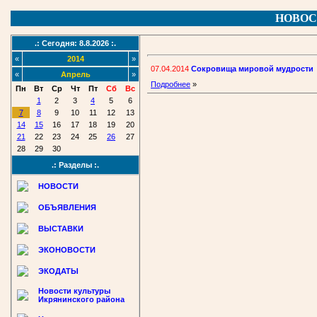
НОВОС
.: Сегодня: 8.8.2026 :.
«
2014
»
07.04.2014
Сокровища мировой мудрости
«
Апрель
»
Подробнее
»
Пн
Вт
Ср
Чт
Пт
Сб
Вс
1
2
3
4
5
6
7
8
9
10
11
12
13
14
15
16
17
18
19
20
21
22
23
24
25
26
27
28
29
30
.: Разделы :.
НОВОСТИ
ОБЪЯВЛЕНИЯ
ВЫСТАВКИ
ЭКОНОВОСТИ
ЭКОДАТЫ
Новости культуры
Икрянинского района