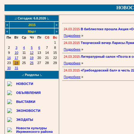
НОВОС
.: Сегодня: 6.8.2026 :.
«
2015
»
24.03.2015
В библиотеке прошла Акция «О
«
Март
»
Подробнее
»
Пн
Вт
Ср
Чт
Пт
Сб
Вс
1
24.03.2015
Творческий вечер Ларисы Луж
2
3
4
5
6
7
8
Подробнее
»
9
10
11
12
13
14
15
24.03.2015
Литературный салон «Поэта в 
16
17
18
19
20
21
22
23
24
25
26
27
28
29
Подробнее
»
30
31
24.03.2015
«Грибоедовский бал» в честь 2
.: Разделы :.
Подробнее
»
НОВОСТИ
ОБЪЯВЛЕНИЯ
ВЫСТАВКИ
ЭКОНОВОСТИ
ЭКОДАТЫ
Новости культуры
Икрянинского района