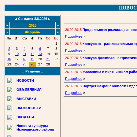
НОВОС
.: Сегодня: 8.8.2026 :.
«
2015
»
26.02.2015
Продолжается реализация проек
«
Февраль
»
Подробнее
»
Пн
Вт
Ср
Чт
Пт
Сб
Вс
1
26.02.2015
Конкурсно - развлекательная пр
2
3
4
5
6
7
8
Подробнее
»
9
10
11
12
13
14
15
26.02.2015
Конкурс-фестиваль патриотиче
16
17
18
19
20
21
22
23
24
25
26
27
28
Подробнее
»
.: Разделы :.
26.02.2015
Масленица в Икрянинском рай
Подробнее
»
НОВОСТИ
26.02.2015
Портрет на фоне юбилея: Отде
ОБЪЯВЛЕНИЯ
Подробнее
»
ВЫСТАВКИ
ЭКОНОВОСТИ
ЭКОДАТЫ
Новости культуры
Икрянинского района