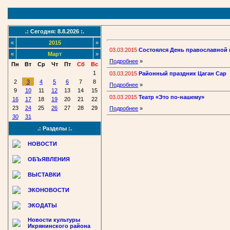
.: Сегодня: 8.8.2026 :.
«
2015
»
03.03.2015
Состоялся День православной 
«
Март
»
Подробнее
»
Пн
Вт
Ср
Чт
Пт
Сб
Вс
1
03.03.2015
Районный праздник Цаган Сар
2
3
4
5
6
7
8
Подробнее
»
9
10
11
12
13
14
15
03.03.2015
Театр «Это по-нашему»
16
17
18
19
20
21
22
23
24
25
26
27
28
29
Подробнее
»
30
31
.: Разделы :.
НОВОСТИ
ОБЪЯВЛЕНИЯ
ВЫСТАВКИ
ЭКОНОВОСТИ
ЭКОДАТЫ
Новости культуры
Икрянинского района