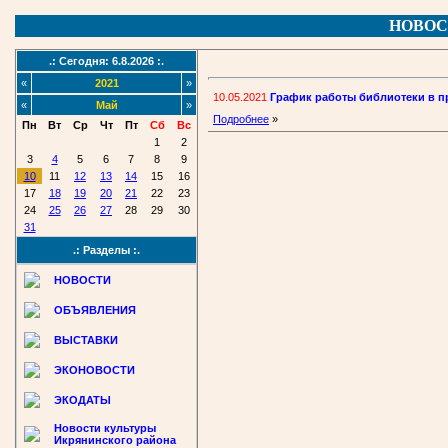
НОВОС
.: Сегодня: 6.8.2026 :.
«
2021
»
10.05.2021
График работы библиотеки в п
«
Май
»
Подробнее
»
Пн
Вт
Ср
Чт
Пт
Сб
Вс
1
2
3
4
5
6
7
8
9
10
11
12
13
14
15
16
17
18
19
20
21
22
23
24
25
26
27
28
29
30
31
.: Разделы :.
НОВОСТИ
ОБЪЯВЛЕНИЯ
ВЫСТАВКИ
ЭКОНОВОСТИ
ЭКОДАТЫ
Новости культуры
Икрянинского района