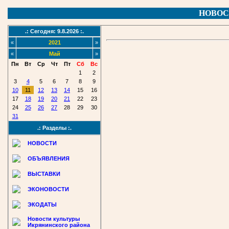
НОВОС
.: Сегодня: 9.8.2026 :.
«
2021
»
«
Май
»
Пн
Вт
Ср
Чт
Пт
Сб
Вс
1
2
3
4
5
6
7
8
9
10
11
12
13
14
15
16
17
18
19
20
21
22
23
24
25
26
27
28
29
30
31
.: Разделы :.
НОВОСТИ
ОБЪЯВЛЕНИЯ
ВЫСТАВКИ
ЭКОНОВОСТИ
ЭКОДАТЫ
Новости культуры
Икрянинского района