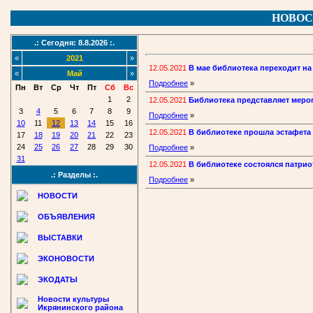
НОВОС
.: Сегодня: 8.8.2026 :.
«
2021
»
12.05.2021
В мае библиотека переходит на
«
Май
»
Подробнее
»
Пн
Вт
Ср
Чт
Пт
Сб
Вс
1
2
12.05.2021
Библиотека представляет меро
3
4
5
6
7
8
9
Подробнее
»
10
11
12
13
14
15
16
12.05.2021
В библиотеке прошла эстафета
17
18
19
20
21
22
23
24
25
26
27
28
29
30
Подробнее
»
31
12.05.2021
В библиотеке состоялся патрио
.: Разделы :.
Подробнее
»
НОВОСТИ
ОБЪЯВЛЕНИЯ
ВЫСТАВКИ
ЭКОНОВОСТИ
ЭКОДАТЫ
Новости культуры
Икрянинского района