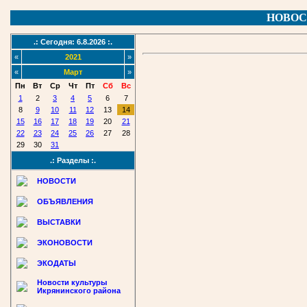
НОВОС
.: Сегодня: 6.8.2026 :.
«
2021
»
«
Март
»
Пн
Вт
Ср
Чт
Пт
Сб
Вс
1
2
3
4
5
6
7
8
9
10
11
12
13
14
15
16
17
18
19
20
21
22
23
24
25
26
27
28
29
30
31
.: Разделы :.
НОВОСТИ
ОБЪЯВЛЕНИЯ
ВЫСТАВКИ
ЭКОНОВОСТИ
ЭКОДАТЫ
Новости культуры
Икрянинского района