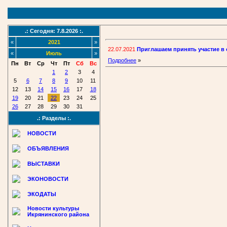
.: Сегодня: 7.8.2026 :.
«
2021
»
22.07.2021
Приглашаем принять участие в 
«
Июль
»
Подробнее
»
Пн
Вт
Ср
Чт
Пт
Сб
Вс
1
2
3
4
5
6
7
8
9
10
11
12
13
14
15
16
17
18
19
20
21
22
23
24
25
26
27
28
29
30
31
.: Разделы :.
НОВОСТИ
ОБЪЯВЛЕНИЯ
ВЫСТАВКИ
ЭКОНОВОСТИ
ЭКОДАТЫ
Новости культуры
Икрянинского района