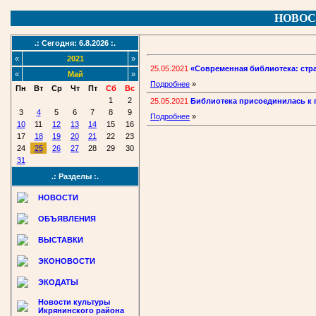
НОВОС
.: Сегодня: 6.8.2026 :.
«
2021
»
25.05.2021
«Современная библиотека: стра
«
Май
»
Подробнее
»
Пн
Вт
Ср
Чт
Пт
Сб
Вс
1
2
25.05.2021
Библиотека присоединилась к 
3
4
5
6
7
8
9
Подробнее
»
10
11
12
13
14
15
16
17
18
19
20
21
22
23
24
25
26
27
28
29
30
31
.: Разделы :.
НОВОСТИ
ОБЪЯВЛЕНИЯ
ВЫСТАВКИ
ЭКОНОВОСТИ
ЭКОДАТЫ
Новости культуры
Икрянинского района