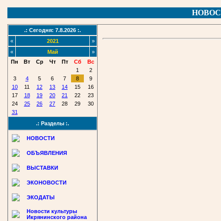
НОВОС
.: Сегодня: 7.8.2026 :.
«
2021
»
«
Май
»
Пн
Вт
Ср
Чт
Пт
Сб
Вс
1
2
3
4
5
6
7
8
9
10
11
12
13
14
15
16
17
18
19
20
21
22
23
24
25
26
27
28
29
30
31
.: Разделы :.
НОВОСТИ
ОБЪЯВЛЕНИЯ
ВЫСТАВКИ
ЭКОНОВОСТИ
ЭКОДАТЫ
Новости культуры
Икрянинского района