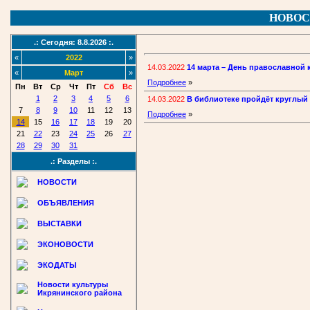
НОВОС
.: Сегодня: 8.8.2026 :.
«
2022
»
14.03.2022
14 марта – День православной 
«
Март
»
Подробнее
»
Пн
Вт
Ср
Чт
Пт
Сб
Вс
1
2
3
4
5
6
14.03.2022
В библиотеке пройдёт круглый
7
8
9
10
11
12
13
Подробнее
»
14
15
16
17
18
19
20
21
22
23
24
25
26
27
28
29
30
31
.: Разделы :.
НОВОСТИ
ОБЪЯВЛЕНИЯ
ВЫСТАВКИ
ЭКОНОВОСТИ
ЭКОДАТЫ
Новости культуры
Икрянинского района