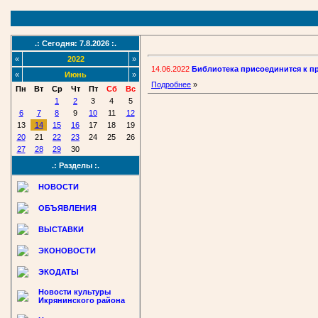
.: Сегодня: 7.8.2026 :.
«
2022
»
14.06.2022
Библиотека присоединится к п
«
Июнь
»
Подробнее
»
Пн
Вт
Ср
Чт
Пт
Сб
Вс
1
2
3
4
5
6
7
8
9
10
11
12
13
14
15
16
17
18
19
20
21
22
23
24
25
26
27
28
29
30
.: Разделы :.
НОВОСТИ
ОБЪЯВЛЕНИЯ
ВЫСТАВКИ
ЭКОНОВОСТИ
ЭКОДАТЫ
Новости культуры
Икрянинского района