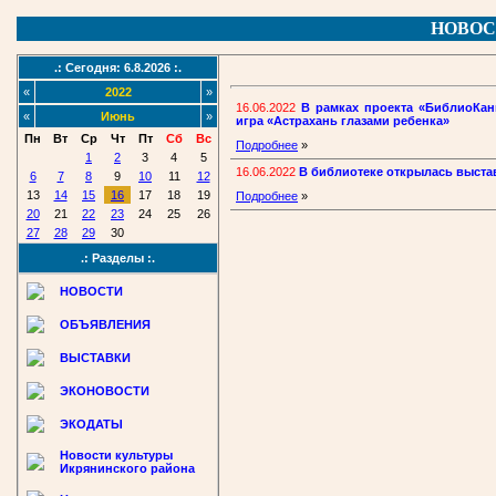
НОВОС
.: Сегодня: 6.8.2026 :.
«
2022
»
16.06.2022
В рамках проекта «БиблиоКан
«
Июнь
»
игра «Астрахань глазами ребенка»
Пн
Вт
Ср
Чт
Пт
Сб
Вс
Подробнее
»
1
2
3
4
5
16.06.2022
В библиотеке открылась выстав
6
7
8
9
10
11
12
13
14
15
16
17
18
19
Подробнее
»
20
21
22
23
24
25
26
27
28
29
30
.: Разделы :.
НОВОСТИ
ОБЪЯВЛЕНИЯ
ВЫСТАВКИ
ЭКОНОВОСТИ
ЭКОДАТЫ
Новости культуры
Икрянинского района