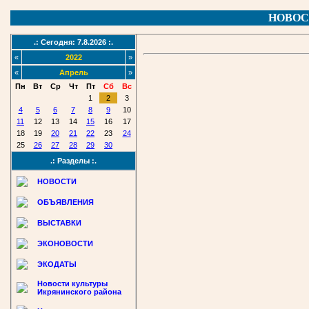
НОВОС
.: Сегодня: 7.8.2026 :.
«
2022
»
«
Апрель
»
Пн
Вт
Ср
Чт
Пт
Сб
Вс
1
2
3
4
5
6
7
8
9
10
11
12
13
14
15
16
17
18
19
20
21
22
23
24
25
26
27
28
29
30
.: Разделы :.
НОВОСТИ
ОБЪЯВЛЕНИЯ
ВЫСТАВКИ
ЭКОНОВОСТИ
ЭКОДАТЫ
Новости культуры
Икрянинского района