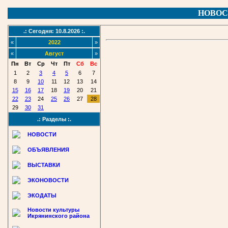
НОВОС
.: Сегодня: 10.8.2026 :.
«
2022
»
«
Август
»
Пн
Вт
Ср
Чт
Пт
Сб
Вс
1
2
3
4
5
6
7
8
9
10
11
12
13
14
15
16
17
18
19
20
21
22
23
24
25
26
27
28
29
30
31
.: Разделы :.
НОВОСТИ
ОБЪЯВЛЕНИЯ
ВЫСТАВКИ
ЭКОНОВОСТИ
ЭКОДАТЫ
Новости культуры
Икрянинского района