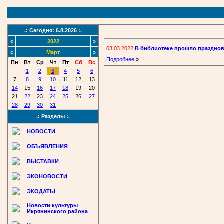
.: Сегодня: 6.8.2026 :.
«
2022
»
03.03.2022
В библиотеке прошло праздно
«
Март
»
Подробнее
»
Пн
Вт
Ср
Чт
Пт
Сб
Вс
1
2
3
4
5
6
7
8
9
10
11
12
13
14
15
16
17
18
19
20
21
22
23
24
25
26
27
28
29
30
31
.: Разделы :.
НОВОСТИ
ОБЪЯВЛЕНИЯ
ВЫСТАВКИ
ЭКОНОВОСТИ
ЭКОДАТЫ
Новости культуры
Икрянинского района