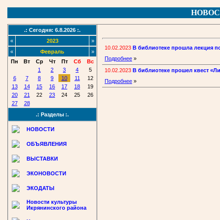
НОВОС
.: Сегодня: 6.8.2026 :.
«
2023
»
10.02.2023
В библиотеке прошла лекция п
«
Февраль
»
Подробнее
»
Пн
Вт
Ср
Чт
Пт
Сб
Вс
1
2
3
4
5
10.02.2023
В библиотеке прошел квест «Л
6
7
8
9
10
11
12
Подробнее
»
13
14
15
16
17
18
19
20
21
22
23
24
25
26
27
28
.: Разделы :.
НОВОСТИ
ОБЪЯВЛЕНИЯ
ВЫСТАВКИ
ЭКОНОВОСТИ
ЭКОДАТЫ
Новости культуры
Икрянинского района