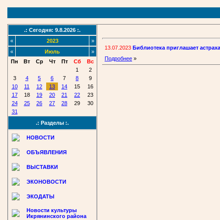
.: Сегодня: 9.8.2026 :.
«
2023
»
13.07.2023
Библиотека приглашает астрах
«
Июль
»
Подробнее
»
Пн
Вт
Ср
Чт
Пт
Сб
Вс
1
2
3
4
5
6
7
8
9
10
11
12
13
14
15
16
17
18
19
20
21
22
23
24
25
26
27
28
29
30
31
.: Разделы :.
НОВОСТИ
ОБЪЯВЛЕНИЯ
ВЫСТАВКИ
ЭКОНОВОСТИ
ЭКОДАТЫ
Новости культуры
Икрянинского района