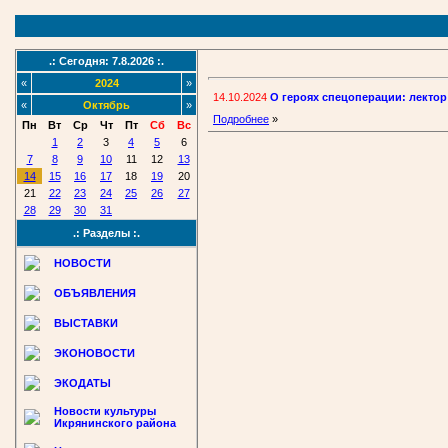
.: Сегодня: 7.8.2026 :.
«
2024
»
14.10.2024
О героях спецоперации: лекто
«
Октябрь
»
Подробнее
»
Пн
Вт
Ср
Чт
Пт
Сб
Вс
1
2
3
4
5
6
7
8
9
10
11
12
13
14
15
16
17
18
19
20
21
22
23
24
25
26
27
28
29
30
31
.: Разделы :.
НОВОСТИ
ОБЪЯВЛЕНИЯ
ВЫСТАВКИ
ЭКОНОВОСТИ
ЭКОДАТЫ
Новости культуры
Икрянинского района