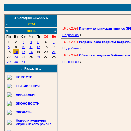
.: Сегодня: 6.8.2026 :.
«
2024
»
16.07.2024
Изучаем английский язык со S
«
Июль
»
Подробнее
»
Пн
Вт
Ср
Чт
Пт
Сб
Вс
16.07.2024
Разреши себе творить: встреча
1
2
3
4
5
6
7
8
9
10
11
12
13
14
Подробнее
»
15
16
17
18
19
20
21
16.07.2024
Областная научная библиотека 
22
23
24
25
26
27
28
29
30
31
Подробнее
»
.: Разделы :.
НОВОСТИ
ОБЪЯВЛЕНИЯ
ВЫСТАВКИ
ЭКОНОВОСТИ
ЭКОДАТЫ
Новости культуры
Икрянинского района