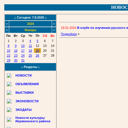
НОВОС
.: Сегодня: 7.8.2026 :.
«
2024
»
19.01.2024
В клубе по изучению русского 
«
Январь
»
Подробнее
»
Пн
Вт
Ср
Чт
Пт
Сб
Вс
1
2
3
4
5
6
7
8
9
10
11
12
13
14
15
16
17
18
19
20
21
22
23
24
25
26
27
28
29
30
31
.: Разделы :.
НОВОСТИ
ОБЪЯВЛЕНИЯ
ВЫСТАВКИ
ЭКОНОВОСТИ
ЭКОДАТЫ
Новости культуры
Икрянинского района