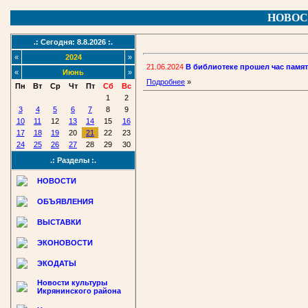
НОВОС
.: Сегодня: 8.8.2026 :.
«
2024
»
21.06.2024
В библиотеке прошел час памят
«
Июнь
»
Подробнее
»
Пн
Вт
Ср
Чт
Пт
Сб
Вс
1
2
3
4
5
6
7
8
9
10
11
12
13
14
15
16
17
18
19
20
21
22
23
24
25
26
27
28
29
30
.: Разделы :.
НОВОСТИ
ОБЪЯВЛЕНИЯ
ВЫСТАВКИ
ЭКОНОВОСТИ
ЭКОДАТЫ
Новости культуры
Икрянинского района