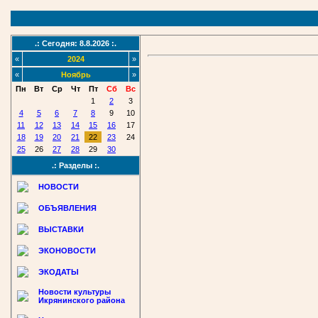
.: Сегодня: 8.8.2026 :.
«
2024
»
«
Ноябрь
»
Пн
Вт
Ср
Чт
Пт
Сб
Вс
1
2
3
4
5
6
7
8
9
10
11
12
13
14
15
16
17
18
19
20
21
22
23
24
25
26
27
28
29
30
.: Разделы :.
НОВОСТИ
ОБЪЯВЛЕНИЯ
ВЫСТАВКИ
ЭКОНОВОСТИ
ЭКОДАТЫ
Новости культуры
Икрянинского района