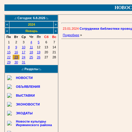
НОВОС
.: Сегодня: 6.8.2026 :.
«
2024
»
23.01.2024
Сотрудники библиотеки провод
«
Январь
»
Подробнее
»
Пн
Вт
Ср
Чт
Пт
Сб
Вс
1
2
3
4
5
6
7
8
9
10
11
12
13
14
15
16
17
18
19
20
21
22
23
24
25
26
27
28
29
30
31
.: Разделы :.
НОВОСТИ
ОБЪЯВЛЕНИЯ
ВЫСТАВКИ
ЭКОНОВОСТИ
ЭКОДАТЫ
Новости культуры
Икрянинского района