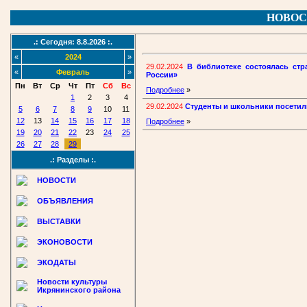
НОВОС
.: Сегодня: 8.8.2026 :.
«
2024
»
29.02.2024
В библиотеке состоялась стр
«
Февраль
»
России»
Пн
Вт
Ср
Чт
Пт
Сб
Вс
Подробнее
»
1
2
3
4
29.02.2024
Студенты и школьники посетил
5
6
7
8
9
10
11
12
13
14
15
16
17
18
Подробнее
»
19
20
21
22
23
24
25
26
27
28
29
.: Разделы :.
НОВОСТИ
ОБЪЯВЛЕНИЯ
ВЫСТАВКИ
ЭКОНОВОСТИ
ЭКОДАТЫ
Новости культуры
Икрянинского района