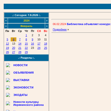
.: Сегодня: 7.8.2026 :.
«
2024
»
06.02.2024
Библиотека объявляет конкурс
«
Февраль
»
Подробнее
»
Пн
Вт
Ср
Чт
Пт
Сб
Вс
1
2
3
4
5
6
7
8
9
10
11
12
13
14
15
16
17
18
19
20
21
22
23
24
25
26
27
28
29
.: Разделы :.
НОВОСТИ
ОБЪЯВЛЕНИЯ
ВЫСТАВКИ
ЭКОНОВОСТИ
ЭКОДАТЫ
Новости культуры
Икрянинского района