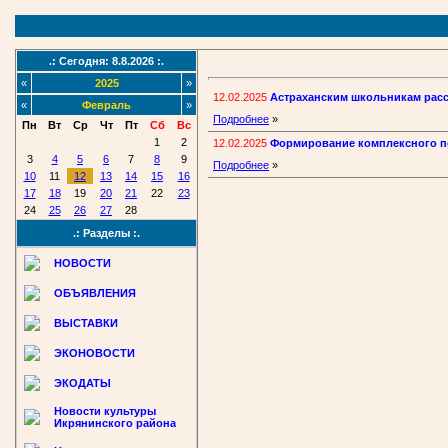
.: Сегодня: 8.8.2026 :.
«
2025
»
12.02.2025
Астраханским школьникам расс
«
Февраль
»
Подробнее
»
Пн
Вт
Ср
Чт
Пт
Сб
Вс
1
2
12.02.2025
Формирование комплексного 
3
4
5
6
7
8
9
Подробнее
»
10
11
12
13
14
15
16
17
18
19
20
21
22
23
24
25
26
27
28
.: Разделы :.
НОВОСТИ
ОБЪЯВЛЕНИЯ
ВЫСТАВКИ
ЭКОНОВОСТИ
ЭКОДАТЫ
Новости культуры
Икрянинского района