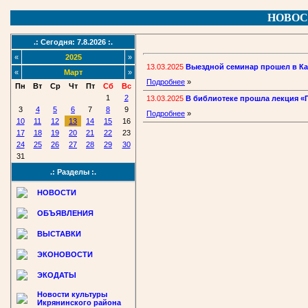
НОВОС
.: Сегодня: 7.8.2026 :.
«
2025
»
13.03.2025
Выездной семинар прошел в К
«
Март
»
Подробнее
»
Пн
Вт
Ср
Чт
Пт
Сб
Вс
1
2
13.03.2025
В библиотеке прошла лекция «
3
4
5
6
7
8
9
Подробнее
»
10
11
12
13
14
15
16
17
18
19
20
21
22
23
24
25
26
27
28
29
30
31
.: Разделы :.
НОВОСТИ
ОБЪЯВЛЕНИЯ
ВЫСТАВКИ
ЭКОНОВОСТИ
ЭКОДАТЫ
Новости культуры
Икрянинского района