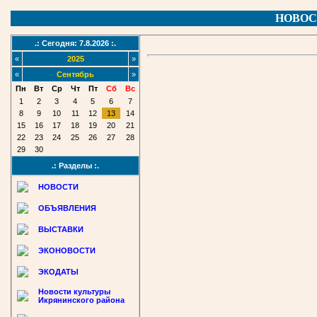
НОВОС
.: Сегодня: 7.8.2026 :.
«
2025
»
«
Сентябрь
»
Пн
Вт
Ср
Чт
Пт
Сб
Вс
1
2
3
4
5
6
7
8
9
10
11
12
13
14
15
16
17
18
19
20
21
22
23
24
25
26
27
28
29
30
.: Разделы :.
НОВОСТИ
ОБЪЯВЛЕНИЯ
ВЫСТАВКИ
ЭКОНОВОСТИ
ЭКОДАТЫ
Новости культуры
Икрянинского района