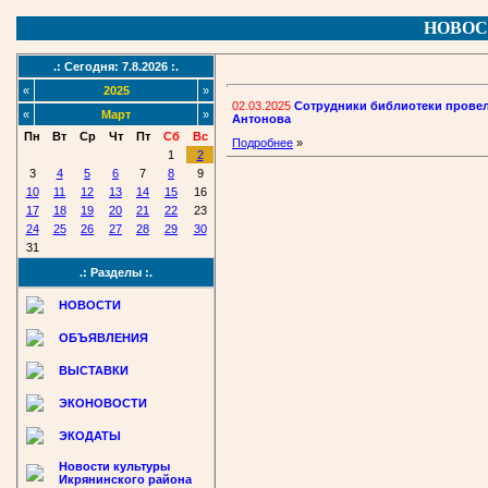
НОВОС
.: Сегодня: 7.8.2026 :.
«
2025
»
02.03.2025
Сотрудники библиотеки провели
«
Март
»
Антонова
Пн
Вт
Ср
Чт
Пт
Сб
Вс
Подробнее
»
1
2
3
4
5
6
7
8
9
10
11
12
13
14
15
16
17
18
19
20
21
22
23
24
25
26
27
28
29
30
31
.: Разделы :.
НОВОСТИ
ОБЪЯВЛЕНИЯ
ВЫСТАВКИ
ЭКОНОВОСТИ
ЭКОДАТЫ
Новости культуры
Икрянинского района