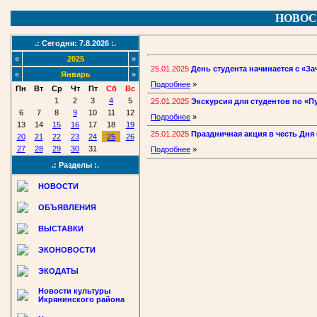
НОВОС
.: Сегодня: 7.8.2026 :.
«
2025
»
25.01.2025
День студента начинается с «За
«
Январь
»
Подробнее
»
Пн
Вт
Ср
Чт
Пт
Сб
Вс
1
2
3
4
5
25.01.2025
Экскурсия для студентов по «П
6
7
8
9
10
11
12
Подробнее
»
13
14
15
16
17
18
19
25.01.2025
Праздничная акция в честь Дня
20
21
22
23
24
25
26
27
28
29
30
31
Подробнее
»
.: Разделы :.
НОВОСТИ
ОБЪЯВЛЕНИЯ
ВЫСТАВКИ
ЭКОНОВОСТИ
ЭКОДАТЫ
Новости культуры
Икрянинского района