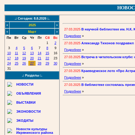
НОВОС
.: Сегодня: 8.8.2026 :.
«
2025
»
27.03.2025
В научной библиотеке им. Н.К.
«
Март
»
Подробнее
»
Пн
Вт
Ср
Чт
Пт
Сб
Вс
1
2
27.03.2025
Александр Тихонов поздравил
3
4
5
6
7
8
9
Подробнее
»
10
11
12
13
14
15
16
27.03.2025
Встреча в читательском клубе
17
18
19
20
21
22
23
24
25
26
27
28
29
30
Подробнее
»
31
27.03.2025
Краеведческое лото «Про Астра
.: Разделы :.
Подробнее
»
НОВОСТИ
27.03.2025
В библиотеке состоялась през
Подробнее
»
ОБЪЯВЛЕНИЯ
ВЫСТАВКИ
ЭКОНОВОСТИ
ЭКОДАТЫ
Новости культуры
Икрянинского района