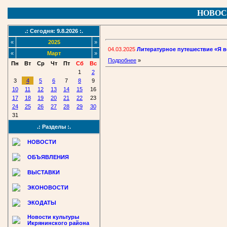
НОВОС
.: Сегодня: 9.8.2026 :.
«
2025
»
04.03.2025
Литературное путешествие «Я 
«
Март
»
Подробнее
»
Пн
Вт
Ср
Чт
Пт
Сб
Вс
1
2
3
4
5
6
7
8
9
10
11
12
13
14
15
16
17
18
19
20
21
22
23
24
25
26
27
28
29
30
31
.: Разделы :.
НОВОСТИ
ОБЪЯВЛЕНИЯ
ВЫСТАВКИ
ЭКОНОВОСТИ
ЭКОДАТЫ
Новости культуры
Икрянинского района