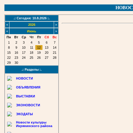
НОВОС
.: Сегодня: 10.8.2026 :.
«
2026
»
«
Июнь
»
Пн
Вт
Ср
Чт
Пт
Сб
Вс
1
2
3
4
5
6
7
8
9
10
11
12
13
14
15
16
17
18
19
20
21
22
23
24
25
26
27
28
29
30
.: Разделы :.
НОВОСТИ
ОБЪЯВЛЕНИЯ
ВЫСТАВКИ
ЭКОНОВОСТИ
ЭКОДАТЫ
Новости культуры
Икрянинского района