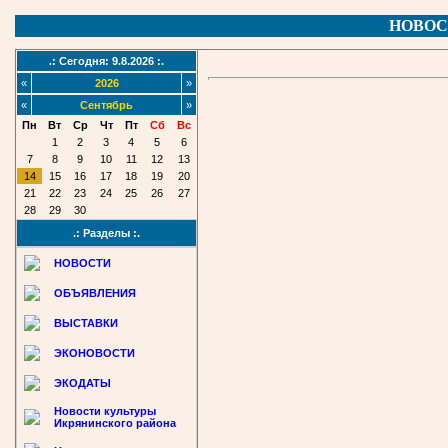
НОВОС
.: Сегодня: 9.8.2026 :.
«
2026
»
«
Сентябрь
»
Пн
Вт
Ср
Чт
Пт
Сб
Вс
1
2
3
4
5
6
7
8
9
10
11
12
13
14
15
16
17
18
19
20
21
22
23
24
25
26
27
28
29
30
.: Разделы :.
НОВОСТИ
ОБЪЯВЛЕНИЯ
ВЫСТАВКИ
ЭКОНОВОСТИ
ЭКОДАТЫ
Новости культуры
Икрянинского района